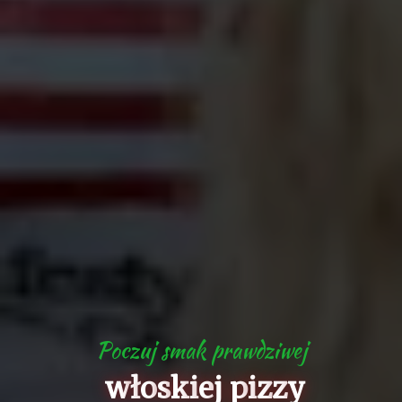
P
o
c
z
u
j
s
m
a
k
p
r
a
w
d
z
i
w
e
j
w
ł
o
s
k
i
e
j
p
i
z
z
y